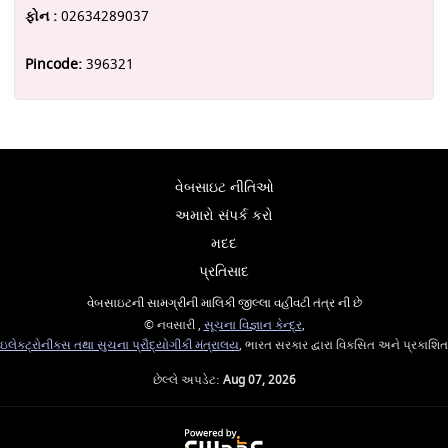
ફોન :
02634289037
Pincode:
396321
વેબસાઇટ નીતિઓ
અમારો સંપર્ક કરો
મદદ
પ્રતિસાદ
વેબસાઇટની સામગ્રીની માલિકી જીલ્લા વહીવટી તંત્ર ની છે
© નવસારી ,
સૂચના વિજ્ઞાન કેન્દ્ર
,
ઇલેક્ટ્રોનીક્સ તથા સુચના પ્રૌદ્યોગીકી મંત્રાલય
, ભારત સરકાર દ્વારા વિકસિત અને પ્રકાશિત
છેલ્લે અપડેટ:
Aug 07, 2026