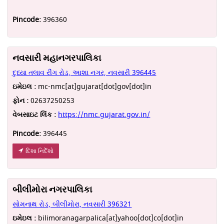
Pincode:
396360
નવસારી મહાનગરપાલિકા
દુધ્યા તલાવ રીંગ રોડ, આશા નગર, નવસારી 396445
ઇમેઇલ :
mc-nmc[at]gujarat[dot]gov[dot]in
ફોન :
02637250253
વેબસાઇટ લિંક :
https://nmc.gujarat.gov.in/
Pincode:
396445
દિશા નિર્દેશો
બીલીમોરા નગરપાલિકા
સોમનાથ રોડ, બીલીમોરા, નવસારી 396321
ઇમેઇલ :
bilimoranagarpalica[at]yahoo[dot]co[dot]in