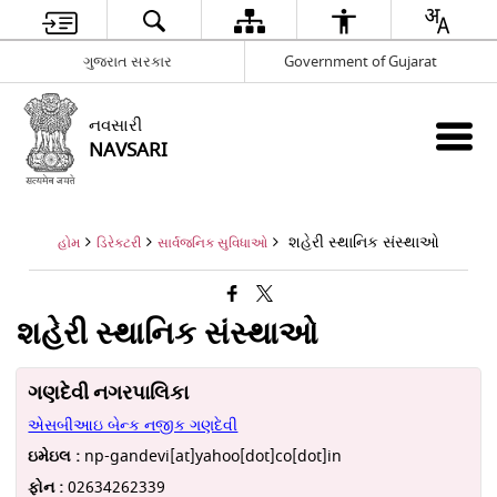
ગુજરાત સરકાર
Government of Gujarat
નવસારી
NAVSARI
શહેરી સ્થાનિક સંસ્થાઓ
હોમ
ડિરેક્ટરી
સાર્વજનિક સુવિધાઓ
શહેરી સ્થાનિક સંસ્થાઓ
ગણદેવી નગરપાલિકા
એસબીઆઇ બેન્ક નજીક ગણદેવી
ઇમેઇલ :
np-gandevi[at]yahoo[dot]co[dot]in
ફોન :
02634262339