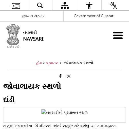
ગુજરાત સરકાર
Government of Gujarat
નવસારી
NAVSARI
જોવાલાયક સ્થળો
હોમ
પ્રવાસન
જોવાલાયક સ્થળો
દાંડી
તાલુકા મથકથી ૧૯ કિ.મીટરના અંતરે સમુદ્ર તટે વસેલું આ ગામ મહાત્મા