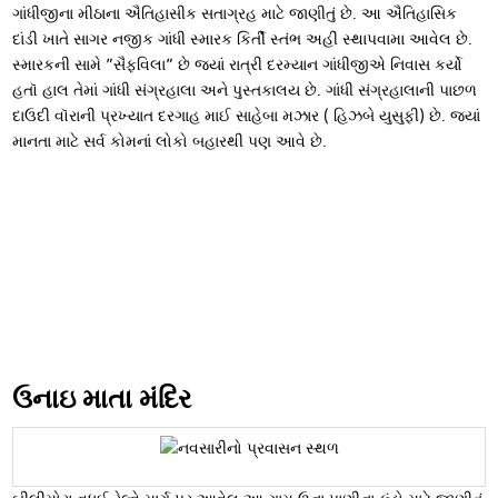
ગાંધીજીના મીઠાના ઐતિહાસીક સતાગ્રહ માટે જાણીતું છે. આ ઐતિહાસિક
દાંડી ખાતે સાગર નજીક ગાંધી સ્મારક કિર્તી સ્તંભ અહીં સ્થાપવામા આવેલ છે.
સ્મારકની સામે ”સૈફવિલા” છે જયાં રાત્રી દરમ્‍યાન ગાંધીજીએ નિવાસ કર્યો
હતૉ હાલ તેમાં ગાંધી સંગ્રહાલા અને પુસ્‍તકાલય છે. ગાંધી સંગ્રહાલાની પાછળ
દાઉદી વૉરાની પ્રખ્‍યાત દરગાહ માઈ સાહેબા મઝાર ( હિઝબે યુસુફી) છે. જયાં
માનતા માટે સર્વ કોમનાં લોકો બહારથી પણ આવે છે.
ઉનાઇ માતા મંદિર