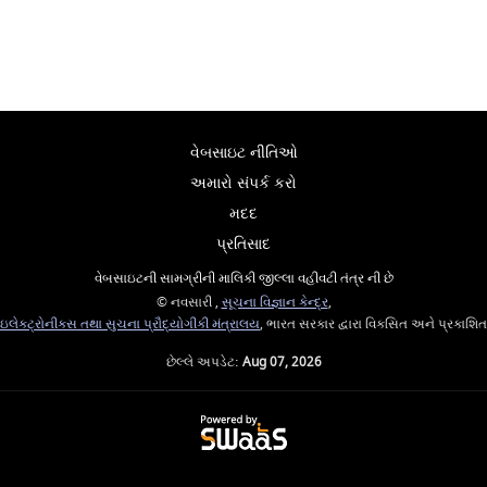
વેબસાઇટ નીતિઓ
અમારો સંપર્ક કરો
મદદ
પ્રતિસાદ
વેબસાઇટની સામગ્રીની માલિકી જીલ્લા વહીવટી તંત્ર ની છે
© નવસારી ,
સૂચના વિજ્ઞાન કેન્દ્ર
,
ઇલેક્ટ્રોનીક્સ તથા સુચના પ્રૌદ્યોગીકી મંત્રાલય
, ભારત સરકાર દ્વારા વિકસિત અને પ્રકાશિત
છેલ્લે અપડેટ:
Aug 07, 2026