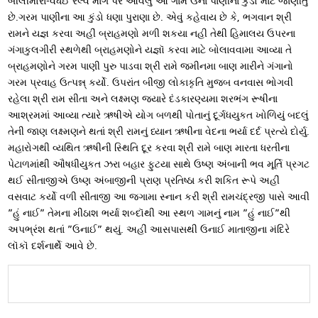
બીલીમોરા-વધઈ રેલ્વે માર્ગ પર આવેલુ આ ગામ ઉના પાણીના કુંડો માટે જાણીતું
છે.ગરમ પાણીના આ કુંડો ધણા પુરાણા છે. એવું કહેવાય છે કે, ભગવાન શ્રી
રામને યજ્ઞ કરવા અહીં બ્રાહમણો મળી શકયા નહી તેથી હિમાલય ઉપરના
ગંગાકુલગીરી સ્થળેથી બ્રાહમણોને યજ્ઞૉ કરવા માટે બોલાવવામા આવ્‍યા તે
બ્રાહમણોને ગરમ પાણી પુરુ પાડવા શ્રી રામે જમીનમા બાણ મારીને ગંગાનો
ગરમ પ્રવાહ ઉત્પન્ન્ કર્યો. ઉપરાંત બીજી લોકાકૃતિ મુજબ વનવાસ ભોગવી
રહેલા શ્રી રામ સીતા અને લક્ષ્મણ જયારે દંડકારણ્‍યમા શરભંગ રૂષીના
આશ્રમમાં આવ્‍યા ત્‍યારે ઋષીએ યોગ બળથી પોતાનું દૂર્ગધયુકત ખોળિયું બદલું
તેની જાણ લક્ષ્મણને થતાં શ્રી રામનું ધ્યાન ઋષીના વેદના ભર્યા દર્દ પ્રત્‍યે દોર્યુ.
મહારોગથી વ્‍યથિત ઋષીની સ્થિતિ દૂર કરવા શ્રી રામે બાણ મારતા ધરતીના
પેટાળમાંથી ઔષધીયુકત ઝરા બહાર ફુટયા સાથે ઉષ્ણ અંબાની ભવ મૂર્તિ પ્રગટ
થઈ સીતાજીએ ઉષ્ણ અંબાજીની પ્રાણ પ્રતિષ્ઠા કરી શકિત રૂપે અહીં
વસવાટ કર્યો વળી સીતાજી આ જગામા સ્નાન કરી શ્રી રામચંદ્રજી પાસે આવી
”હું નાઈ” તેમના મીઠાશ ભર્યા શબ્દૉથી આ સ્થળ ગામનું નામ ”હું નાઈ”થી
અપભ્રંશ થતાં ”ઉનાઈ” થયું. અહીં આસપાસથી ઉનાઈ માતાજીના મંદિરે
લૉકૉ દર્શનાર્થે આવે છે.