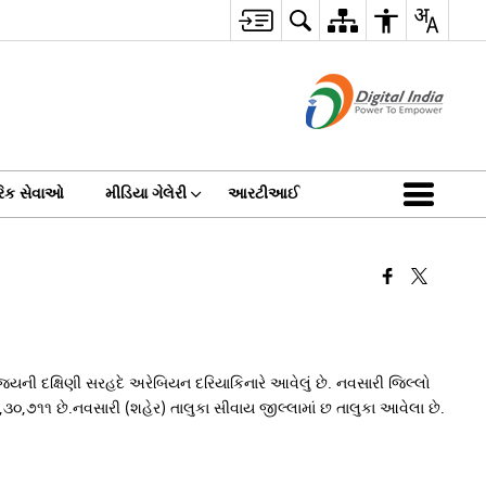
િક સેવાઓ
મીડિયા ગેલેરી
આરટીઆઈ
ની દક્ષિણી સરહદે અરેબિયન દરિયાકિનારે આવેલું છે. નવસારી જિલ્લો
૩,૩૦,૭૧૧ છે.નવસારી (શહેર) તાલુકા સીવાય જીલ્લામાં છ તાલુકા આવેલા છે.