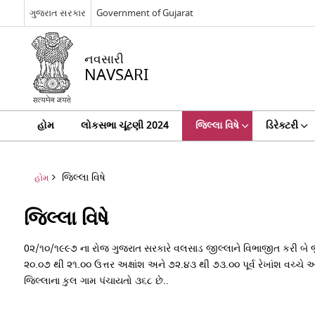
ગુજરાત સરકાર
Government of Gujarat
નવસારી
NAVSARI
હોમ
લોકસભા ચૂંટણી 2024
જિલ્લા વિષે
ડિરેક્ટરી
જિલ્લા વિષે
હોમ
જિલ્લા વિષે
0૨/૧૦/૧૯૯૭ ના રોજ ગુજરાત સરકારે વલસાડ જીલ્લાને વિભાજીત કરી બે જ
૨૦.૦૭ થી ૨૧.૦૦ ઉત્તર અક્ષાંશ અને ૭૨.૪૩ થી ૭૩.૦૦ પૂર્વ રેખાંશ વચ્ચે 
જિલ્લાના કુલ ગામ પંચાયતો ૩૬૮ છે..