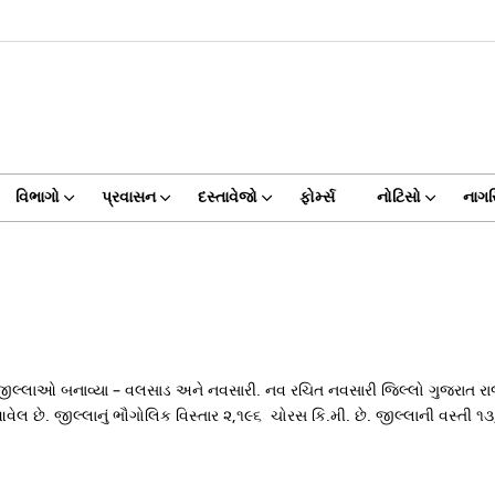
વિભાગો
પ્રવાસન
દસ્તાવેજો
ફોર્મ્સ
નોટિસો
નાગર
ીલ્લાઓ બનાવ્યા – વલસાડ અને નવસારી. નવ રચિત નવસારી જિલ્લો ગુજરાત રાજ્ય
આવેલ છે. જીલ્લાનું ભૌગોલિક વિસ્તાર ૨,૧૯૬ ચોરસ કિ.મી. છે. જીલ્લાની વસ્તી ૧